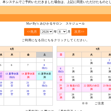
、本システムでご予約いただきました場合は、上記に同意いただけたものと
Ma+By's みひかるサロン スケジュール
年
月
ご利用になる日にちをクリックしてください。
8月
9月
水
木
金
土
日
月
火
水
1
1
2
満
待(0
5
6
7
8
待(1)
6
7
8
9
待(5)
満
満
満
12
13 夏季休業
14 夏季休業
15 夏季休業
空
13
14
15
1
待(0)
満
満
満
満
満
満
19
20
21
22
20
空
空
空
待(3)
21 敬老の日
22 国民の休日
23 秋
満
満
満
満
26
27
28
29
空
空
空
空
27
28
29
3
満
満
満
満
※※ ご注意 