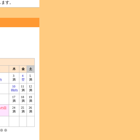
します。
木
金
土
3
4
5
)
満
空
満
10
11
12
待(0)
満
満
6
17
18
19
満
満
満
24
25
26
分の日
満
満
満
0
※※