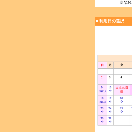
※なお
■ 利用日の選択
日
月
火
2
3
4
9
10
11 山の日
待(1)
空
満
16
17
18
待(3)
空
空
23
24
25
空
空
空
30
31
空
空